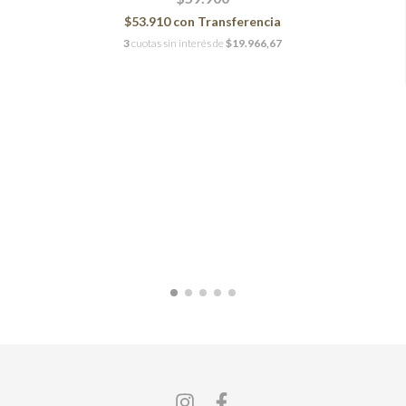
$53.910
con
Transferencia
3
cuotas sin interés de
$19.966,67