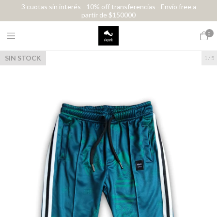
3 cuotas sin interés - 10% off transferencias - Envío free a
partir de $150000
0
SIN STOCK
1
/
5