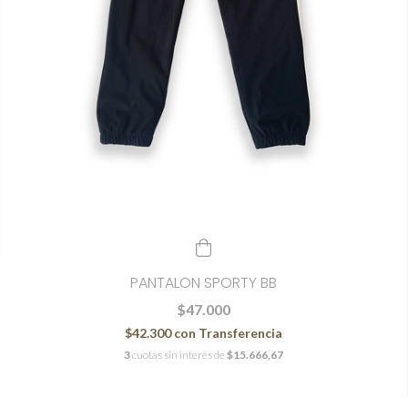
PANTALON SPORTY BB
$47.000
$42.300
con
Transferencia
3
cuotas sin interés de
$15.666,67