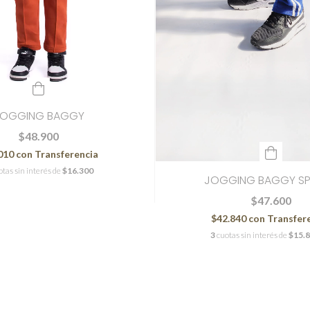
OGGING BAGGY
$48.900
010
con
Transferencia
otas sin interés de
$16.300
JOGGING BAGGY S
$47.600
$42.840
con
Transfer
3
cuotas sin interés de
$15.8