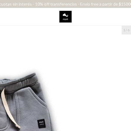
cuotas sin interés - 10% off transferencias - Envío free a partir de $150
1
/
6