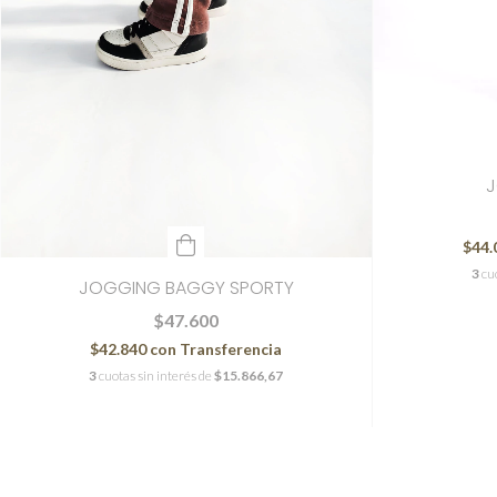
J
$44.
3
cu
JOGGING BAGGY SPORTY
$47.600
$42.840
con
Transferencia
3
cuotas sin interés de
$15.866,67