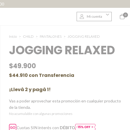
000
0
Mi cuenta
Inicio
>
CHILD
>
PANTALONES
>
JOGGING RELAXED
JOGGING RELAXED
$49.900
$44.910
con
Transferencia
¡Llevá 2 y pagá 1!
Vas a poder aprovechar esta promoción en cualquier producto
de la tienda.
No acumulable con algunas promociones
Cuotas SIN interés con
DÉBITO