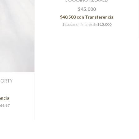
$45.000
$40.500
con
Transferencia
3
cuotas sin interés de
$15.000
PORTY
encia
66,67