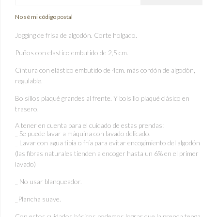
No sé mi código postal
Jogging de frisa de algodón. Corte holgado.
Puños con elastico embutido de 2,5 cm.
Cintura con elástico embutido de 4cm. más cordón de algodón,
regulable.
Bolsillos plaqué grandes al frente. Y bolsillo plaqué clásico en
trasero.
A tener en cuenta para el cuidado de estas prendas:
_ Se puede lavar a máquina con lavado delicado.
_ Lavar con agua tibia o fría para evitar encogimiento del algodón
(las fibras naturales tienden a encoger hasta un 6% en el primer
lavado)
_ No usar blanqueador.
_Plancha suave.
Con estos cuidados básicos podemos lograr que la prenda tenga