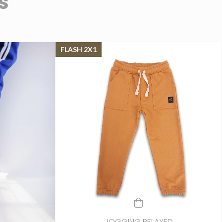
s
FLASH 2X1
JOGGING RELAXED